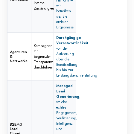
Plattform –
interne
wir
Zuständigkeit
betreiben
sie, Sie
erzielen
Ergebnisse.
Durchgängige
Verantwortlichkeit
Kampagnen
von der
mit
Agenturen
Aktivierung
&
begrenzter
über die
Netzwerke
Transparenz
Bereitstellung
durchführen
bis hin zur
Leistungsberichterstattung
Managed
Lead
Generierung
,
welche
echtes
Engagement,
Verifizierung,
Intelligenz
B2BMG
Lead
—
und
Cloud