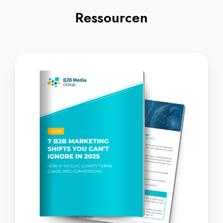
Ressourcen
7
B2B
Marketing
Shifts
You
Can't
Ignore
In
2025