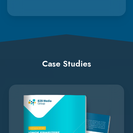
Case Studies
IONOS
steigert
Cloud-
Leads
mit
gezielter