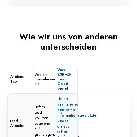
Wie wir uns von anderen
unterscheiden
Was
Was sie
B2BMG
Anbieter-
normalerweise
Lead
Typ
tun
Cloud
bietet
Liefern
verifizierte,
Liefern
konforme,
Lead-
informationsgestützte
Volumen
Leads
,
Lead
basierend
Anbieter
die aus
auf
echten
grundlegenden