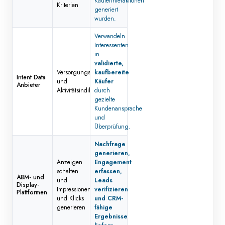
Käuferinteraktionen
Kriterien
generiert
wurden.
Verwandeln
Interessenten
in
validierte,
Versorgungssignale
kaufbereite
Intent Data
und
Käufer
Anbieter
Aktivitätsindikatoren
durch
gezielte
Kundenansprache
und
Überprüfung.
Nachfrage
generieren,
Anzeigen
Engagement
schalten
erfassen,
ABM- und
und
Leads
Display-
Impressionen
verifizieren
Plattformen
und Klicks
und CRM-
generieren
fähige
Ergebnisse