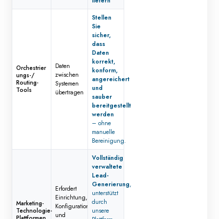
liefern
Stellen
Sie
sicher,
dass
Daten
korrekt,
Daten
Orchestrier
konform,
zwischen
ungs-
/
angereichert
Routing-
Systemen
und
Tools
übertragen
sauber
bereitgestellt
werden
– ohne
manuelle
Bereinigung.
Vollständig
verwaltete
Lead-
Generierung
,
Erfordert
unterstützt
Einrichtung,
durch
Marketing-
Konfiguration
Technologie-
unsere
und
Plattformen