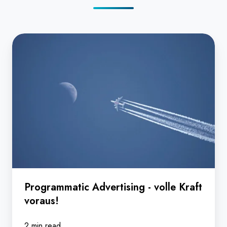
Programmatic
Advertising
-
volle
Kraft
voraus!
Programmatic Advertising - volle Kraft
voraus!
2 min read