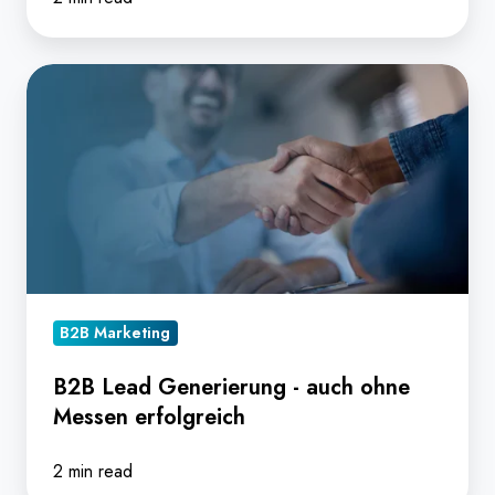
B2B
Lead
Generierung
-
auch
ohne
Messen
erfolgreich
B2B Marketing
B2B Lead Generierung - auch ohne
Messen erfolgreich
2 min read