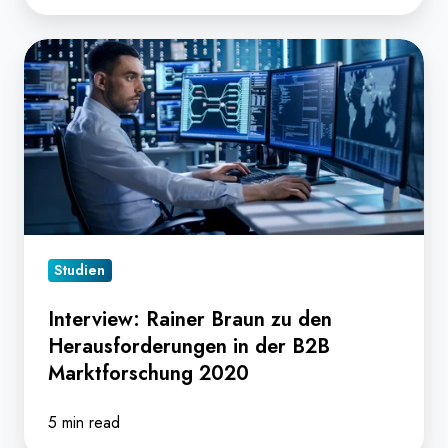
Interview:
Rainer
Braun
zu
den
Herausforderungen
in
der
Studien
B2B
Marktforschung
Interview: Rainer Braun zu den
2020
Herausforderungen in der B2B
Marktforschung 2020
5 min read