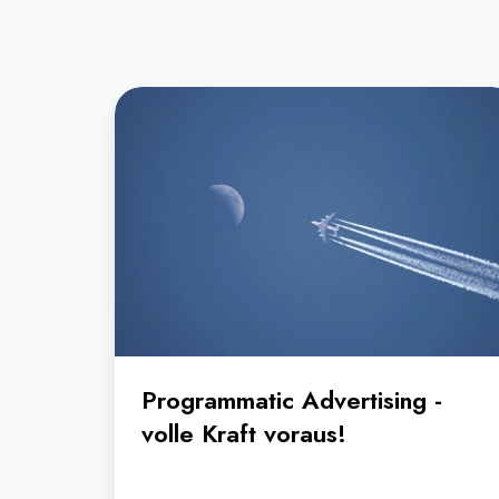
Programmatic
Advertising
-
volle
Kraft
voraus!
Programmatic Advertising -
volle Kraft voraus!