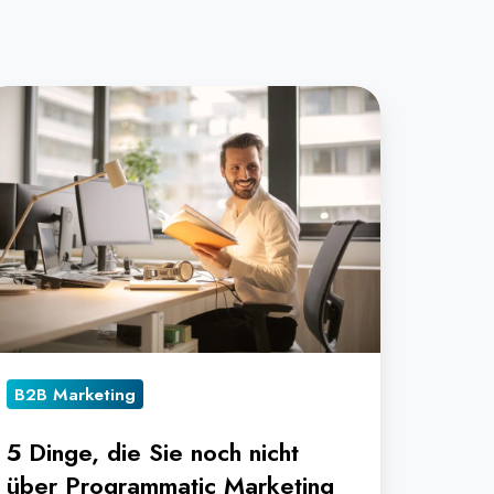
inge,
e
e
och
cht
ber
rogrammatic
arketing
B2B Marketing
ussten
5 Dinge, die Sie noch nicht
über Programmatic Marketing