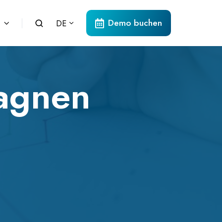
Demo buchen
DE
agnen
h