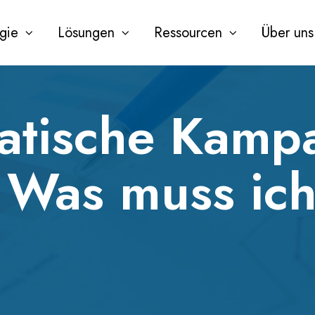
gie
Lösungen
Ressourcen
Über uns
atische Kamp
: Was muss ic