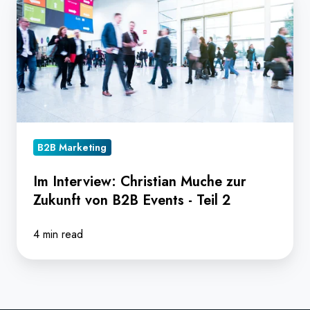
Interview:
Christian
Muche
zur
Zukunft
von
B2B
Events
B2B Marketing
-
Im Interview: Christian Muche zur
Teil
Zukunft von B2B Events - Teil 2
2
4 min read