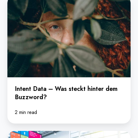
Data
–
Was
steckt
hinter
dem
Buzzword?
Intent Data – Was steckt hinter dem
Buzzword?
2 min read
Im