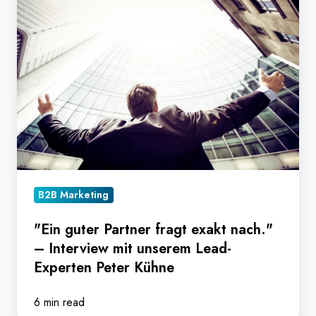
guter
Partner
fragt
exakt
nach."
–
Interview
mit
unserem
Lead-
B2B Marketing
Experten
Peter
"Ein guter Partner fragt exakt nach."
– Interview mit unserem Lead-
Kühne
Experten Peter Kühne
6 min read