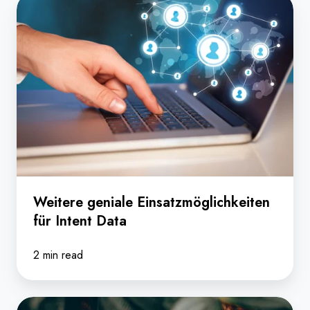
Weitere
geniale
Einsatzmöglichkeiten
für
Intent
Data
Weitere geniale Einsatzmöglichkeiten
für Intent Data
2 min read
Intent