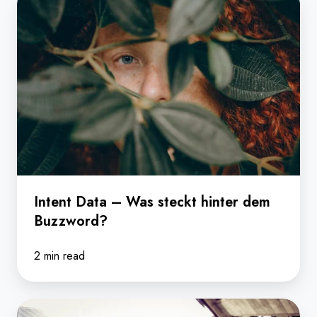
Data
–
Was
steckt
hinter
dem
Buzzword?
Intent Data – Was steckt hinter dem
Buzzword?
2 min read
"Ein