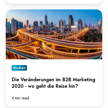
Die
Veränderungen
im
B2B
Marketing
2020
-
wo
geht
Studien
die
Die Veränderungen im B2B Marketing
Reise
2020 - wo geht die Reise hin?
hin?
4 min read