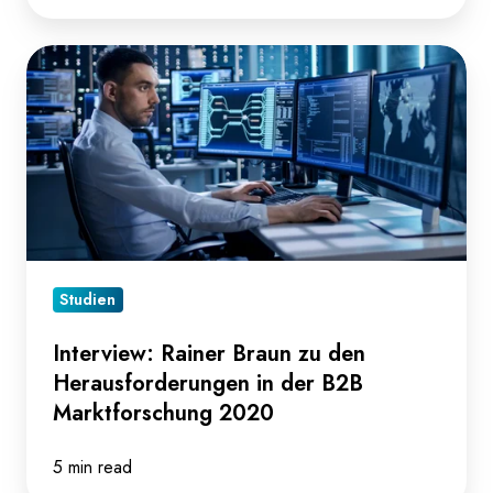
Interview:
Rainer
Braun
zu
den
Herausforderungen
in
der
Studien
B2B
Marktforschung
Interview: Rainer Braun zu den
2020
Herausforderungen in der B2B
Marktforschung 2020
5 min read