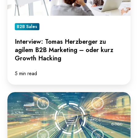
Marketing
–
oder
B2B Sales
kurz
Growth
Interview: Tomas Herzberger zu
Hacking
agilem B2B Marketing – oder kurz
Growth Hacking
5 min read
Interview:
Mark
Herten
zur
Entwicklung