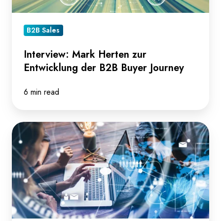
der
B2B
Buyer
B2B Sales
Journey
Interview: Mark Herten zur
Entwicklung der B2B Buyer Journey
6 min read
Interview:
Marina
Zayats
zum
Social
Media-
Potenzial