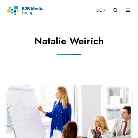
DE
Natalie Weirich
Interview:
Tomas
Herzberger
zu
agilem
B2B