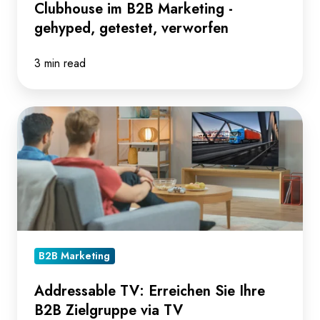
verworfen
Clubhouse im B2B Marketing -
gehyped, getestet, verworfen
3 min read
Addressable
TV:
Erreichen
Sie
Ihre
B2B
Zielgruppe
via
B2B Marketing
TV
Addressable TV: Erreichen Sie Ihre
B2B Zielgruppe via TV