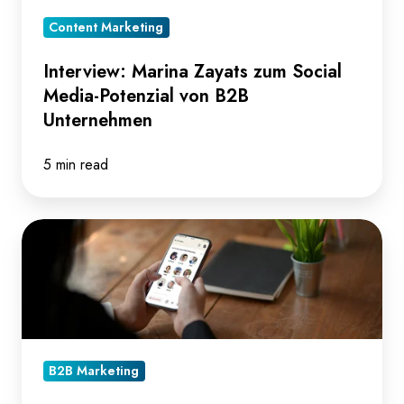
von
Content Marketing
B2B
Unternehmen
Interview: Marina Zayats zum Social
Media-Potenzial von B2B
Unternehmen
5 min read
Clubhouse
im
B2B
Marketing
-
gehyped,
B2B Marketing
getestet,